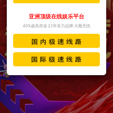
亚洲顶级在线娱乐平台
40%超高存送·22年实力品牌·大额无忧