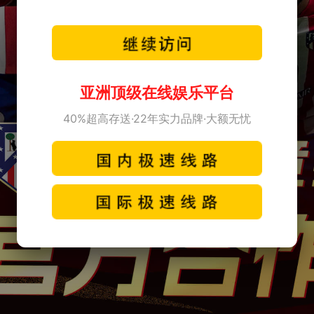
亚洲顶级在线娱乐平台
40%超高存送·22年实力品牌·大额无忧